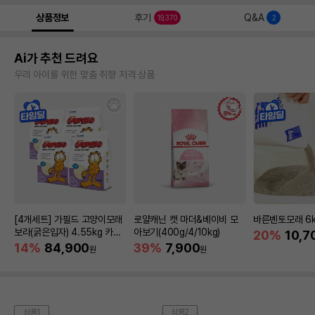
상품정보
후기
Q&A
19,370
2
Ai가 추천 드려요
우리 아이를 위한 맞춤 취향 저격 상품
[4개세트] 가필드 고양이모래
로얄캐닌 캣 마더&베이비 모
바른벤토모래 6
보라(굵은입자) 4.55kg 카사
아보기(400g/4/10kg)
20%
10,7
바모래
14%
84,900
39%
7,900
원
원
상품1
상품2