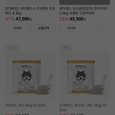
[4개세트] 닥터펠리스 카사벤토 프로
로마샌드 보스(혼합입자) 프리미엄 1
텍트 4.3kg
2.6kg 대용량 고양이모래
41
%
47,000
23
%
45,900
원
원
자세히
상품선택
자세히
상품선택
상품21
상품22
로마샌드 파인 9kg(가는입자)
[2개세트] 로마샌드 파인 9kg(가는
입자)