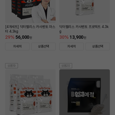
[4개세트] 닥터펠리스 카사벤토 마스
닥터펠리스 카사벤토 프로텍트 4.3k
터 4.3kg
g
29
%
56,000
30
%
13,900
원
원
자세히
상품선택
자세히
상품선택
상품19
상품20
입고예정