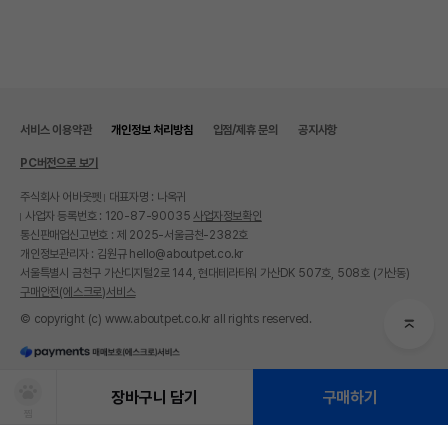
서비스 이용약관
개인정보 처리방침
입점/제휴 문의
공지사항
PC버전으로 보기
주식회사 어바웃펫
대표자명 : 나옥귀
사업자 등록번호 : 120-87-90035
사업자정보확인
통신판매업신고번호 : 제 2025-서울금천-2382호
개인정보관리자 : 김원규 hello@aboutpet.co.kr
서울특별시 금천구 가산디지털2로 144, 현대테라타워 가산DK 507호, 508호 (가산동)
구매안전(에스크로)서비스
© copyright (c) www.aboutpet.co.kr all rights reserved.
장바구니 담기
구매하기
찜