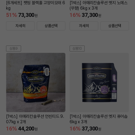
[6개세트] 펫띵 블랙홀 고양이모래 6
[1박스] 아메리칸솔루션 엣지 노메스
kg
(무향) 6kg x 3개
51
%
73,300
16
%
37,300
원
원
자세히
상품선택
자세히
상품선택
상품9
상품10
[1박스] 아메리칸솔루션 언씬티드 9.
[1박스] 아메리칸솔루션 엣지 퓨어솝
07kg x 2개
6kg x 3개
16
%
44,200
16
%
37,300
원
원