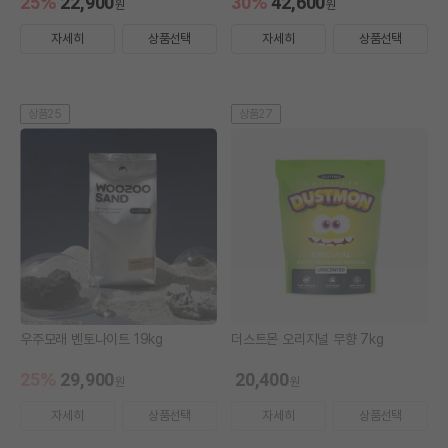
25
%
22,900
30
%
42,600
원
원
자세히
상품선택
자세히
상품선택
상품25
상품27
우주모래 벤토나이트 19kg
더스트몬 오리지널 무향 7kg
25
%
29,900
20,400
원
원
자세히
상품선택
자세히
상품선택