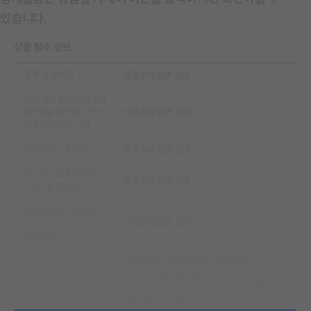
있습니다.
상품 필수 정보
품명 및 모델명
상품상세설명 참조
법에 의한 인증,허가 등을
상품상세설명 참조
받았음을 확인할수 있는
경우 그에 대한 사항
제조국 또는 원산지
상품상세설명 참조
제조자,수입품의 경우
상품상세설명 참조
수입자를 함께 표기
AS책임자와 전화번호
상품상세설명 참조
또는 소비자상담 관련
전화번호
유통기한이 최소 2026.12.04이거나 그
이후인 상품이 출고됩니다.
유통기한
단, 상품명에 유통기한 명시된 경우, 해당
유통기한을 따릅니다.