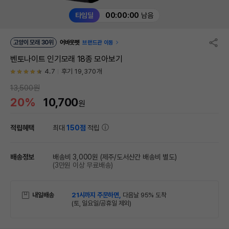
타임딜
00:00:00
남음
고양이 모래 30위
어바웃펫
브랜드관 이동
벤토나이트 인기모래 18종 모아보기
4.7
후기 19,370개
13,500원
20%
10,700
원
적립혜택
최대
150점
적립
배송정보
배송비 3,000원
(제주/도서산간 배송비 별도)
(3만원 이상 무료배송)
내일배송
21시까지 주문하면,
다음날 95% 도착
(토, 일요일/공휴일 제외)