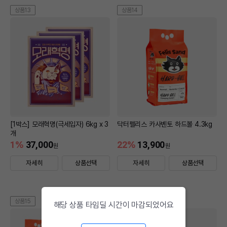
상품13
상품14
[1박스] 모래혁명(극세입자) 6kg x 3
닥터펠리스 카사벤토 하드볼 4.3kg
개
1
%
37,000
22
%
13,900
원
원
자세히
상품선택
자세히
상품선택
상품15
상품16
해당 상품 타임딜 시간이 마감되었어요