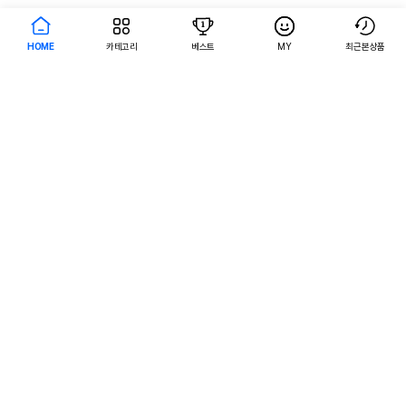
HOME
카테고리
베스트
MY
최근본상품
AI검색
AI검색
서비스 이용약관
개인정보 처리방침
입점/제휴 문의
공지사항
PC버전으로 보기
주식회사 어바웃펫
대표자명 : 나옥귀
사업자 등록번호 : 120-87-90035
사업자정보확인
통신판매업신고번호 : 제 2025-서울금천-2382호
개인정보관리자 : 김원규 hello@aboutpet.co.kr
서울특별시 금천구 가산디지털2로 144, 현대테라타워 가산DK 507호, 508호 (가산동)
구매안전(에스크로)서비스
© copyright (c) www.aboutpet.co.kr all rights reserved.