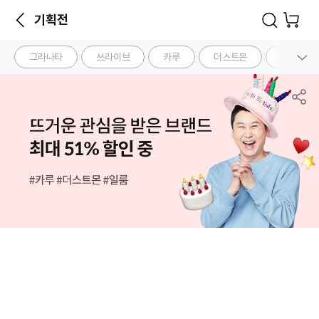
기획전
그라나타
쓰라이브
카루
더스트몬
네꼬모리