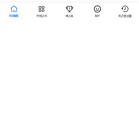
HOME
카테고리
베스트
MY
최근본상품
AI검색
AI검색
서비스 이용약관
개인정보 처리방침
입점/제휴 문의
공지사항
PC버전으로 보기
주식회사 어바웃펫
대표자명 : 나옥귀
사업자 등록번호 : 120-87-90035
사업자정보확인
통신판매업신고번호 : 제 2025-서울금천-2382호
개인정보관리자 : 김원규 hello@aboutpet.co.kr
서울특별시 금천구 가산디지털2로 144, 현대테라타워 가산DK 507호, 508호 (가산동)
구매안전(에스크로)서비스
© copyright (c) www.aboutpet.co.kr all rights reserved.