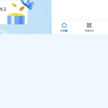
하고
HOME
카테고리
AI검색
AI검색
서비스 이용약관
개인정보 처리방침
입점
주식회사 어바웃펫
대표자명 : 나옥귀
사업자 등
통신판매업신고번호 : 제 2025-서울금천-238
개인정보관리자 : 김원규 hello@aboutpet.co.
서울특별시 금천구 가산디지털2로 144, 현대테라
구매안전(에스크로)서비스
© copyright (c) www.aboutpet.co.kr all r