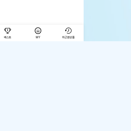
베스트
MY
최근본상품
/제휴 문의
공지사항
록번호 : 120-87-90035
사업자정보확인
2호
kr
타워 가산DK 507호, 508호 (가산동)
ights reserved.