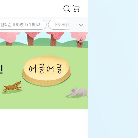
선착순 100명 1+1 혜택!
케이크(전 상품 20%)
자연식
수제